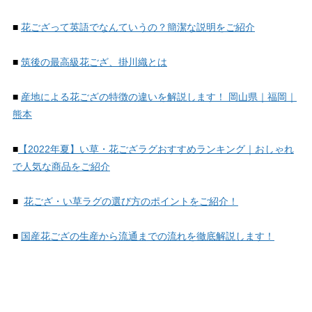
■
花ござって英語でなんていうの？簡潔な説明をご紹介
■
筑後の最高級花ござ、掛川織とは
■
産地による花ござの特徴の違いを解説します！ 岡山県｜福岡｜
熊本
■
【2022年夏】い草・花ござラグおすすめランキング｜おしゃれ
で人気な商品をご紹介
■
花ござ・い草ラグの選び方のポイントをご紹介！
■
国産花ござの生産から流通までの流れを徹底解説します！