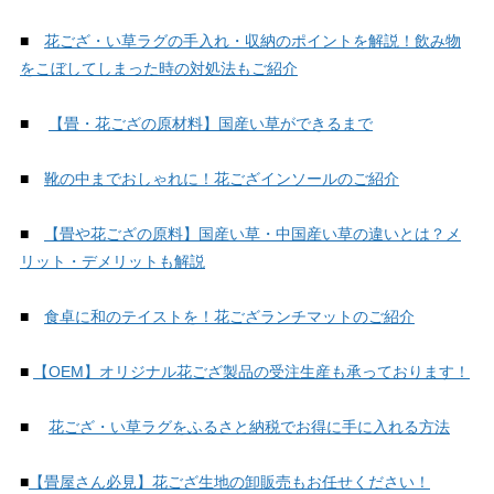
■
花ござ・い草ラグの手入れ・収納のポイントを解説！飲み物
をこぼしてしまった時の対処法もご紹介
■
【畳・花ござの原材料】国産い草ができるまで
■
靴の中までおしゃれに！花ござインソールのご紹介
■
【畳や花ござの原料】国産い草・中国産い草の違いとは？メ
リット・デメリットも解説
■
食卓に和のテイストを！花ござランチマットのご紹介
■
【OEM】オリジナル花ござ製品の受注生産も承っております！
■
花ござ・い草ラグをふるさと納税でお得に手に入れる方法
■
【畳屋さん必見】花ござ生地の卸販売もお任せください！