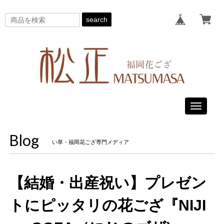
search
Toggle
navigati
Blog
い草・福岡花ござ専門メディア
【結婚・出産祝い】プレゼン
トにピッタリの花ござ『NIJI