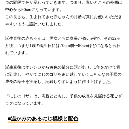
つの間隔で色が変わっていきます。つまり、青いところの外側は
中心から80cmになっています。
この長さも、生まれてきた赤ちゃんの月齢写真にお使いいただき
やすいように設計いたしました。
誕生直後の赤ちゃんは、男女ともに身長が49cm程で、その12ヶ
月後、つまり1歳の誕生日には70cm弱〜80cmほどになると言わ
れています。
誕生直後はオレンジから黄色の部分に頭があり、1年をかけて青
に到達し、やがてにじのゴザを追い越していく...そんなお子様の
成長の様子を実感し、記録しやすいように作り上げました。
『にじのゴザ』は、両親とともに、子供の成長を見届ける花ござ
ラグになっています。
■温かみのあるにじ模様と配色