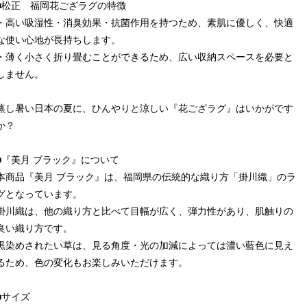
■松正 福岡花ござラグの特徴
・高い吸湿性・消臭効果・抗菌作用を持つため、素肌に優しく、快適
な使い心地が長持ちします。
・薄く小さく折り畳むことができるため、広い収納スペースを必要と
しません。
蒸し暑い日本の夏に、ひんやりと涼しい『花ござラグ』はいかがです
か？
■『美月 ブラック』について
本商品『美月 ブラック』は、福岡県の伝統的な織り方「掛川織」のラ
グとなっています。
掛川織は、他の織り方と比べて目幅が広く、弾力性があり、肌触りの
良い織り方です。
黒染めされたい草は、見る角度・光の加減によっては濃い藍色に見え
るため、色の変化もお楽しみいただけます。
■サイズ