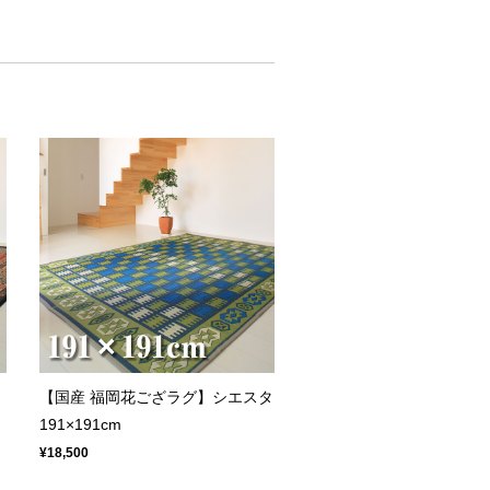
【国産 福岡花ござラグ】シエスタ
191×191cm
¥18,500