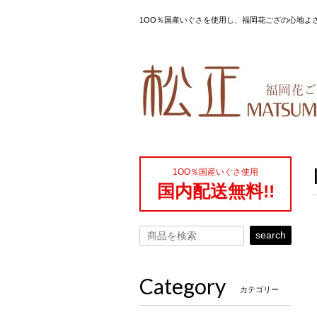
1OO％国産いぐさを使用し、福岡花ござの心地よ
1OO％国産いぐさ使用
国内配送無料!!
search
Category
カテゴリー