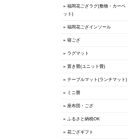
福岡花ござラグ(敷物・カーペ
ット)
福岡花ござインソール
寝ござ
ラグマット
置き畳(ユニット畳)
テーブルマット(ランチマット)
ミニ畳
座布団・ござ
ふるさと納税OK
花ござギフト