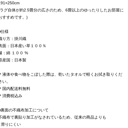
191×250cm
(ラグ自体が約2.5畳分の広さのため、6畳以上のゆったりしたお部屋に
おすすめです。)
■仕様
織り方：掛川織
表面：日本産い草１００％
縁：綿 １００ %
原産国：日本製
＊液体や食べ物をこぼした際は、乾いたタオルで軽くお拭き取りくだ
さい。
＊国内配送料無料
＊消費税込み
■裏面の不織布加工について
不織布で裏貼り加工がなされているため、従来の商品よりも
- 滑りにくい