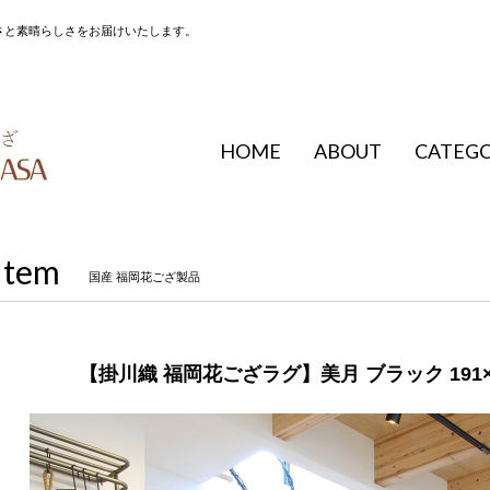
さと素晴らしさをお届けいたします。
HOME
ABOUT
CATEG
Item
国産 福岡花ござ製品
【掛川織 福岡花ござラグ】美月 ブラック 191×