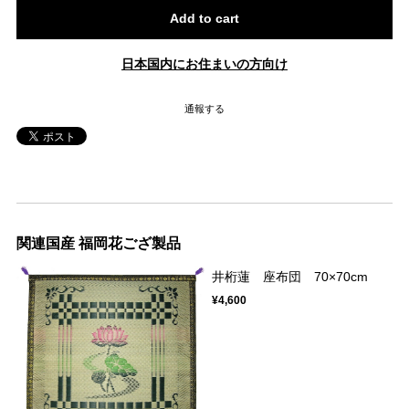
Add to cart
日本国内にお住まいの方向け
通報する
関連国産 福岡花ござ製品
井桁蓮 座布団 70×70cm
¥4,600