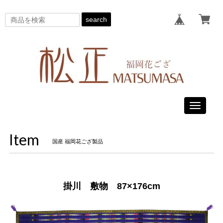
search
Toggle
navigati
Item
国産 福岡花ござ製品
掛川 敷物 87×176cm