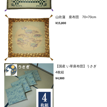
山吹蓮 座布団 70×70cm
¥15,800
【国産 い草座布団】うさぎ
4枚組
¥4,980