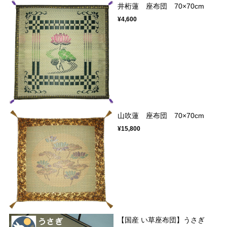
井桁蓮 座布団 70×70cm
¥4,600
山吹蓮 座布団 70×70cm
¥15,800
【国産 い草座布団】うさぎ