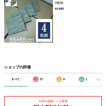
4枚組
¥4,980
ショップの評価
すべて
37
0
1
1OO％国産いぐさ使用