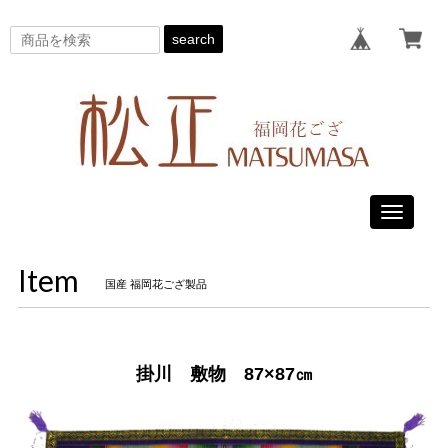
search
Toggle
navigati
Item
国産 福岡花ござ製品
掛川 敷物 87×87㎝