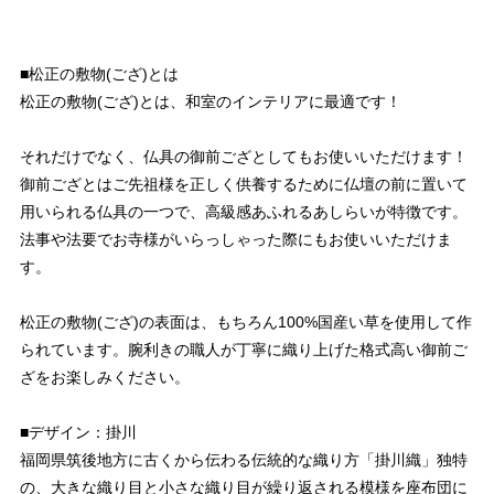
■松正の敷物(ござ)とは
松正の敷物(ござ)とは、和室のインテリアに最適です！
それだけでなく、仏具の御前ござとしてもお使いいただけます！
御前ござとはご先祖様を正しく供養するために仏壇の前に置いて
用いられる仏具の一つで、高級感あふれるあしらいが特徴です。
法事や法要でお寺様がいらっしゃった際にもお使いいただけま
す。
松正の敷物(ござ)の表面は、もちろん100%国産い草を使用して作
られています。腕利きの職人が丁寧に織り上げた格式高い御前ご
ざをお楽しみください。
■デザイン：掛川
福岡県筑後地方に古くから伝わる伝統的な織り方「掛川織」独特
の、大きな織り目と小さな織り目が繰り返される模様を座布団に