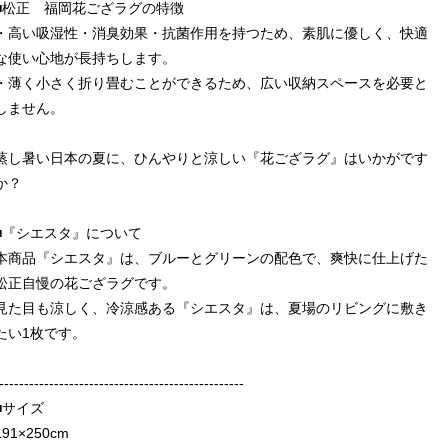
■松正 福岡花ござラグの特徴
・高い吸湿性・消臭効果・抗菌作用を持つため、素肌に優しく、快適
な使い心地が長持ちします。
・薄く小さく折り畳むことができるため、広い収納スペースを必要と
しません。
蒸し暑い日本の夏に、ひんやりと涼しい『花ござラグ』はいかがです
か？
■『シエスタ』について
本商品『シエスタ』は、ブルーとグリーンの配色で、爽快に仕上げた
松正自慢の花ござラグです。
見た目も涼しく、冷涼感ある『シエスタ』は、夏場のリビングに敷き
たい1枚です。
-------------------------------------------------
■サイズ
191×250cm