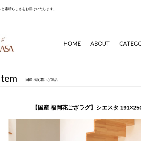
さと素晴らしさをお届けいたします。
HOME
ABOUT
CATEG
Item
国産 福岡花ござ製品
【国産 福岡花ござラグ】シエスタ 191×25