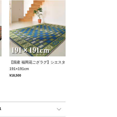
【国産 福岡花ござラグ】シエスタ
191×191cm
¥18,500
1