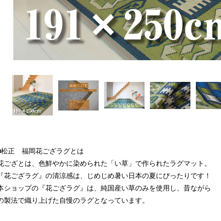
■松正 福岡花ござラグとは
花ござとは、色鮮やかに染められた「い草」で作られたラグマット。
『花ござラグ』の清涼感は、じめじめ暑い日本の夏にぴったりです！
本ショップの『花ござラグ』は、純国産い草のみを使用し、昔ながら
の製法で織り上げた自慢のラグとなっています。