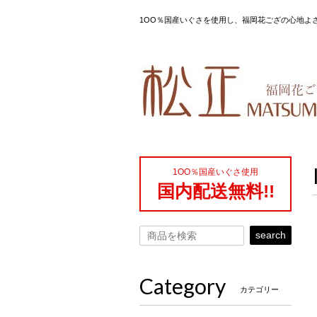
1OO％国産いぐさを使用し、福岡花ござの心地よ
1OO％国産いぐさ使用
国内配送無料!!
search
Category
カテゴリー