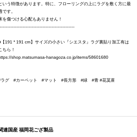
という特徴があります。特に、フローリングの上にラグを敷く方に最
適です。
床を傷つける心配もありません！
-------------------------------------------------
■【191 * 191 cm】サイズの小さい『シエスタ』ラグ裏貼り加工有は
こちら！
https://shop.matsumasa-hanagoza.co.jp/items/58601680
#ラグ #カーペット #マット #長方形 #緑 #青 #花茣蓙
関連国産 福岡花ござ製品