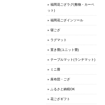
福岡花ござラグ(敷物・カーペ
ット)
福岡花ござインソール
寝ござ
ラグマット
置き畳(ユニット畳)
テーブルマット(ランチマット)
ミニ畳
座布団・ござ
ふるさと納税OK
花ござギフト