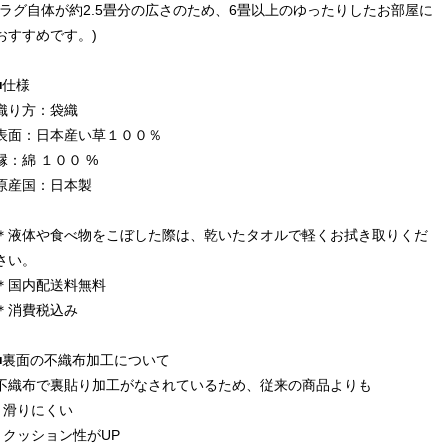
(ラグ自体が約2.5畳分の広さのため、6畳以上のゆったりしたお部屋に
おすすめです。)
■仕様
織り方：袋織
表面：日本産い草１００％
縁：綿 １００ %
原産国：日本製
＊液体や食べ物をこぼした際は、乾いたタオルで軽くお拭き取りくだ
さい。
＊国内配送料無料
＊消費税込み
■裏面の不織布加工について
不織布で裏貼り加工がなされているため、従来の商品よりも
- 滑りにくい
- クッション性がUP