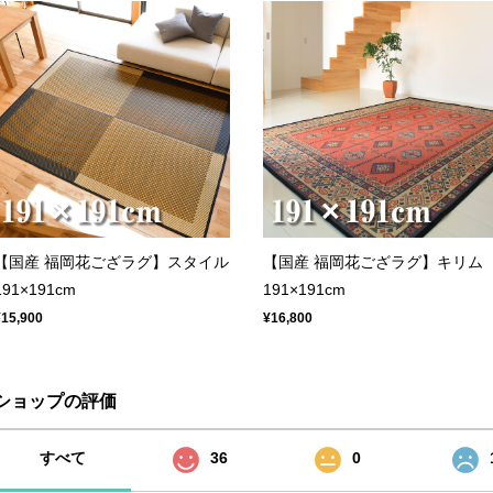
【国産 福岡花ござラグ】スタイル
【国産 福岡花ござラグ】キリム
191×191cm
191×191cm
¥15,900
¥16,800
ショップの評価
すべて
36
0