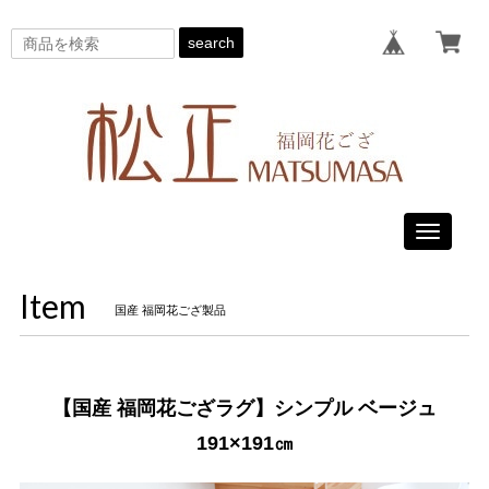
search
Toggle
navigati
Item
国産 福岡花ござ製品
【国産 福岡花ござラグ】シンプル ベージュ
191×191㎝