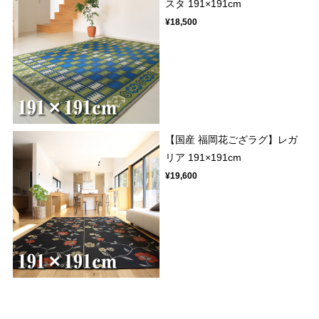
スタ 191×191cm
¥18,500
【国産 福岡花ござラグ】レガ
リア 191×191cm
¥19,600